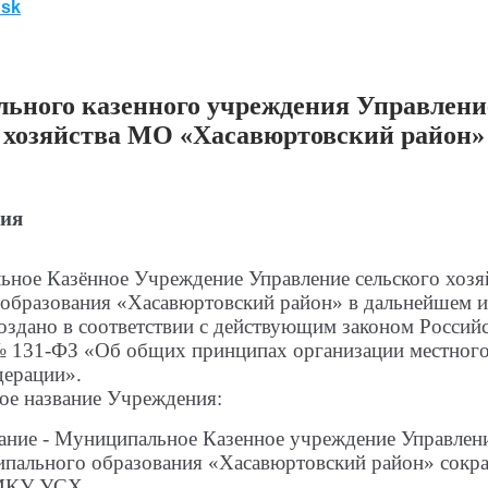
usk
ьного казенного учреждения Управление
хозяйства МО «Хасавюртовский район»
ия
ное Казённое Учреждение Управление сельского хозя
образования «Хасавюртовский район» в дальнейшем 
оздано в соответствии с действующим законом Россий
 № 131-ФЗ «Об общих принципах организации местног
дерации».
е название Учреждения:
вание
- Муниципальное Казенное учреждение Управлени
ипального образования «Хасавюртовский район» сокр
 МКУ УСХ.