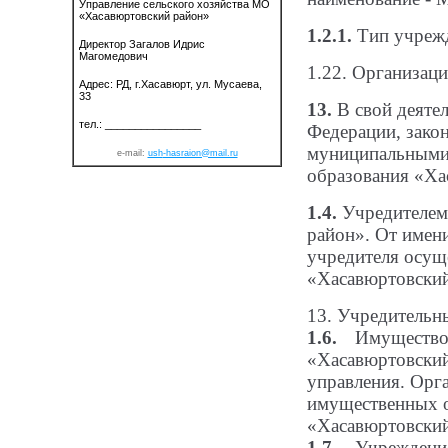
Управление сельского хозяйства МО
«Хасавюртовский район»
1.2.1.
Тип
учрежд
Директор Загалов Идрис
Магомедович
1.22. Организац
Адрес: РД, г.Хасавюрт, ул. Мусаева,
33
13.
В свой
деяте
тел.: ________________
Федерации, зако
муниципальными 
e-mail:
ush
-hasraion@mail.ru
образования «Ха
1.4.
Учредителем
район». От имен
учредителя осущ
«Хасавюртовский
13. Учредительн
1.6.
Имущество 
«Хасавюртовский
управления. Орг
имущественных 
«Хасавюртовский
1.7.
Учреждение