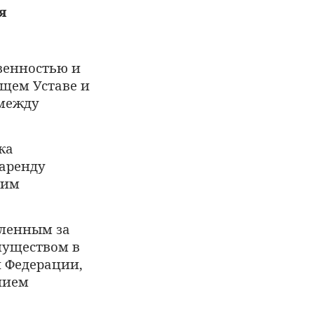
я
венностью и
ящем Уставе и
 между
ка
 аренду
щим
пленным за
муществом в
й Федерации,
нием