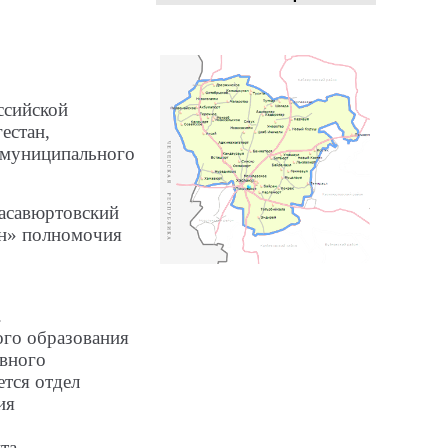
ссийской
естан,
муниципального
асавюртовский
н» полномочия
.
ого образования
ивного
ется отдел
ия
та