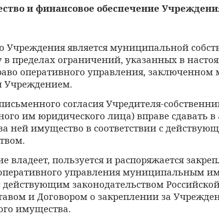
ство и финансовое обеспечение Учреждени
 Учреждения является муниципальной собст
у в пределах ограничений, указанных в насто
раво оперативного управления, заключенном
и Учреждением.
письменного согласия Учредителя-собственни
ого им юридического лица) вправе сдавать в
за ней имущество в соответствии с действую
твом.
ие владеет, пользуется и распоряжается закре
 оперативного управления муниципальным и
с действующим законодательством Российско
тавом и Договором о закреплении за Учрежде
го имущества.