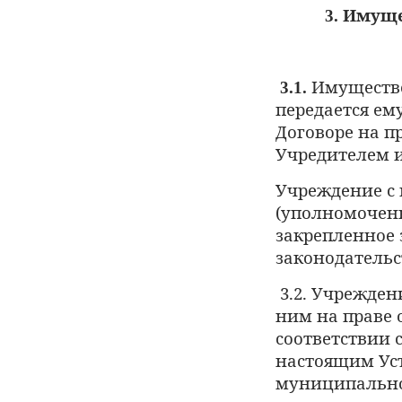
Имуще
3.
Имущество
3.1.
передается ем
Договоре на п
Учредителем 
Учреждение с 
(уполномоченн
закрепленное 
законодательс
3.2. Учрежден
ним на праве
соответствии 
настоящим Ус
муниципально