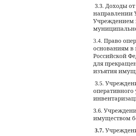
3.3. Доходы о
направлении У
Учреждением 
муниципально
Право опе
3.4.
основаниям в
Российской Ф
для прекращен
изъятия имущ
3.5. Учрежден
оперативного 
инвентаризаци
3.6. Учрежден
имуществом
б
Учреждени
3.7.