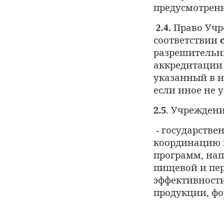
предусмотрен
Право
Учр
2.4.
соответствии
разрешительны
аккредитации
указанный
в 
если иное
не 
2.5
. Учреждени
государствен
-
координацию 
программ, нап
пищевой и пе
эффективности
продукции, ф