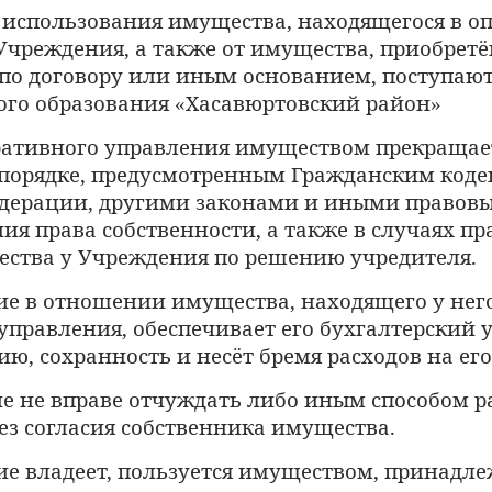
т использования имущества, находящегося в 
чреждения, а также от имущества, приобрет
по договору или иным основанием, поступают
го образования
Хасавюртовский район
«
»
ративного управления имуществом прекращае
 порядке, предусмотренным Гражданским коде
едерации, другими законами и иными правов
ия права собственности, а также в случаях п
ества у Учреждения по решению учредителя.
ие в отношении имущества, находящего у него
управления, обеспечивает его бухгалтерский у
ю, сохранность и несёт бремя расходов на ег
ие не вправе отчуждать либо иным способом р
ез согласия собственника имущества.
е владеет, пользуется имуществом, принадл