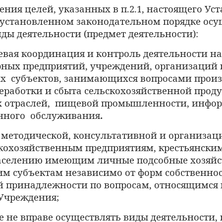
ения целей, указанных в п.2.1, настоящего Уст
 установленном законодательном порядке осу
иды
деятельности (предмет деятельности):
евая
координация и контроль деятельности н
рных
предприятий, учреждений, организаций 
их
субъектов,
занимающихся вопросами произ
реработки и сбыта
сельскохозяйственной проду
 отраслей, пищевой
промышленности, инфор
нного обслуживания
.
методической, консультативной и организа
кохозяйственным
предприятиям, крестьянски
аселению имеющим личные подсобные хозяйст
им
субъектам независимо от форм собственно
й
принадлежности по вопросам, относящимся 
Учреждения;
е
не вправе осуществлять виды деятельности, 