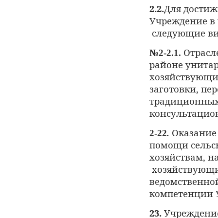
2.2.
Для
достиж
Учреждение
в
следующие в
Отрасл
№2-2.1.
районе унита
хозяйствующ
заготовки, пе
традиционных
консультацио
Оказание
2-22
.
помощи сельс
хозяйствам,
н
хозяйствующ
ведомственно
компетенции 
23.
Учреждени