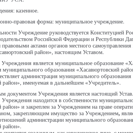
ения: казенное.
ионно-правовая форма: муниципальное учреждение.
льности Учреждение руководствуется Конституцией Ро
нодательством Российской Федерации и Республики
Даг
правовыми актами органов местного самоуправления
савюртовский район», настоящим
Уставом.
 Учреждения является муниципальное образование «Х
и муниципального образования «Хасавюртовский
райо
ествляет администрация
муниципального образования
 район», именуемая
в дальнейшем «Учредитель».
ым документом Учреждения является настоящий Устав
Учреждения находится в собственности муниципальн
 район» и закреплен за Учреждением на праве операт
аном, закрепляющим имущество за Учреждением
,
явля
отношений администрации муниципального
образован
 район».
 считается созданным, как юридическое лицо, с момен