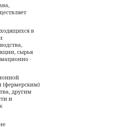
ава,
ществляет
аходящихся в
и
водства,
кции, сырья
мационно -
ционной
м (фермерским)
ва, другим
сти и
к
не