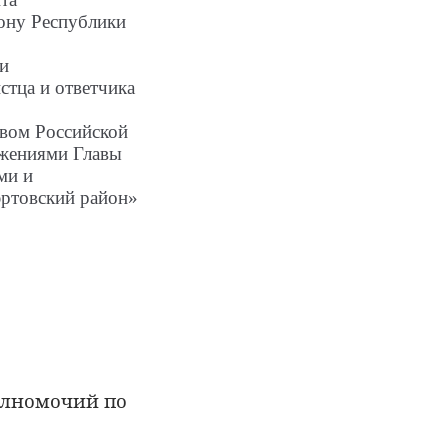
ону Республики
и
стца и
ответчика
твом Российской
яжениями Главы
ми и
ртовский район»
олномочий по