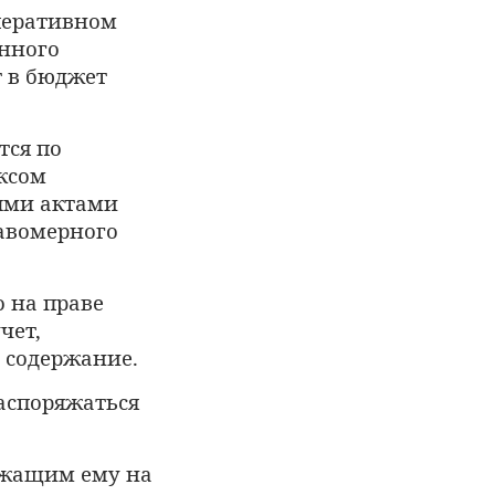
оперативном
ённого
 в бюджет
тся по
ксом
ыми актами
равомерного
 на праве
чет,
о содержание.
аспоряжаться
ежащим ему на