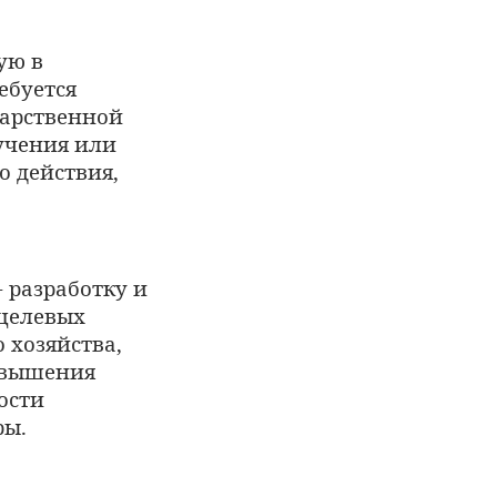
ую в
ебуется
дарственной
лучения или
о действия,
- разработку и
целевых
 хозяйства,
овышения
ости
ры.