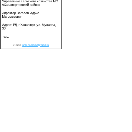
Управление сельского хозяйства МО
«Хасавюртовский район»
Директор Загалов Идрис
Магомедович
Адрес: РД, г.Хасавюрт, ул. Мусаева,
33
тел.: ________________
e-mail:
ush
-hasraion@mail.ru