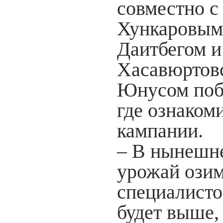
совместно 
Хункаровым
Даитбегом и
Хасавюртов
Юнусом побы
где ознаком
к
– В нынешн
урожай озим
специалисто
будет выше,