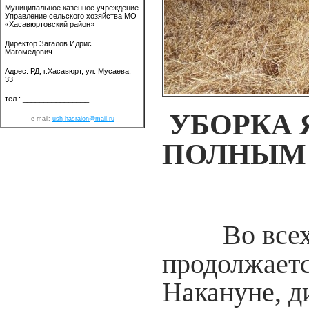
Муниципальное казенное учреждение
Управление сельского хозяйства МО
«Хасавюртовский район»
Директор Загалов Идрис
Магомедович
Адрес: РД, г.Хасавюрт, ул. Мусаева,
33
тел.: ________________
УБОРКА 
e-mail:
ush
-hasraion@mail.ru
ПОЛНЫМ 
Во все
продолжаетс
Накануне, д