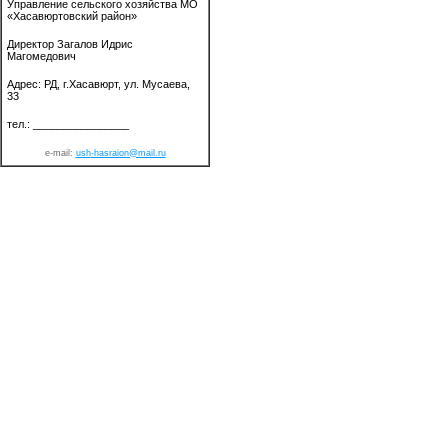
Управление сельского хозяйства МО
«Хасавюртовский район»
Директор Загалов Идрис
Магомедович
Адрес: РД, г.Хасавюрт, ул. Мусаева,
33
тел.: ________________
e-mail:
ush
-hasraion@mail.ru