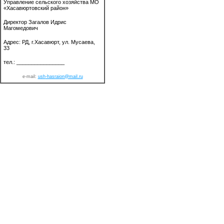
Управление сельского хозяйства МО
«Хасавюртовский район»
Директор Загалов Идрис
Магомедович
Адрес: РД, г.Хасавюрт, ул. Мусаева,
33
тел.: ________________
e-mail:
ush
-hasraion@mail.ru