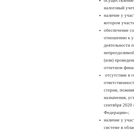
осуществление 
налоговый учет
наличие у учас
котором участн
обеспечение со
отношению к у
деятельности п
непреодолимой
(или) проведен
отчетном фина
отсутствие в г
ответственност
стерни, пожнив
назначения, у
сентября 2020
Федерации»;
наличие у уча
системе в обла