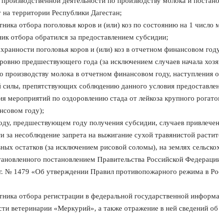
производственной деятельности по производству молока и постано
 на территории Республики Дагестан;
тника отбора поголовья коров и (или) коз по состоянию на 1 число м
ик отбора обратился за предоставлением субсидии;
хранности поголовья коров и (или) коз в отчетном финансовом год
ровню предшествующего года (за исключением случаев начала хоз
о производству молока в отчетном финансовом году, наступления 
 силы, препятствующих соблюдению данного условия предоставлен
ия мероприятий по оздоровлению стада от лейкоза крупного рогатог
нсовом году);
оду, предшествующем году получения субсидии, случаев привлечен
и за несоблюдение запрета на выжигание сухой травянистой растит
ных остатков (за исключением рисовой соломы), на землях сельско
становленного постановлением Правительства Российской Федерации
 г. № 1479 «Об утверждении Правил противопожарного режима в Ро
стника отбора регистрации в федеральной государственной информ
сти ветеринарии «Меркурий», а также отражение в ней сведений о