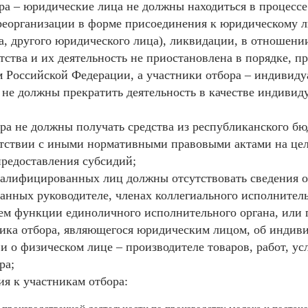
ора – юридические лица не должны находиться в процесс
реорганизации в форме присоединения к юридическому 
а, другого юридического лица), ликвидации, в отношени
тства и их деятельность не приостановлена в порядке, 
м Российской Федерации, а участники отбора – индивид
не должны прекратить деятельность в качестве индивид
;
ора не должны получать средства из республиканского б
етствии с иными нормативными правовыми актами на цел
предоставления субсидий;
квалифицированных лиц должны отсутствовать сведения о
нных руководителе, членах коллегиального исполнитель
м функции единоличного исполнительного органа, или 
ника отбора, являющегося юридическим лицом, об индив
и о физическом лице – производителе товаров, работ, ус
ра;
ия к участникам отбора: