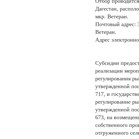
Отбор проводится
Дагестан, распол
мкр. Ветеран.
Почтовый адрес: 3
Ветеран.
Адрес электронно
Субсидии предост
реализации мероп
регулирования ры
утвержденной пос
717, и государст
регулирование ры
утвержденной пос
673, на возмещени
собственного про
отгруженного сел