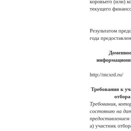
коровьего (или) к
текущего финансо
Результатом пред
года предоставлен
Доменное 
информационн
http://mcxrd.ru/
Требования к уч
отбора
Требования, кото
состоянию на дат
предоставлением 
а) участник отбо