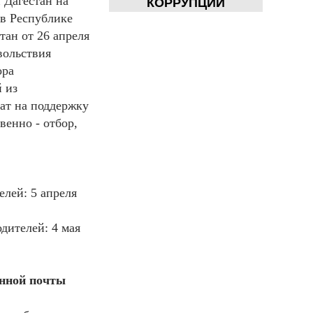
 Дагестан на
КОРРУПЦИИ
 в Республике
ан от 26 апреля
вольствия
ора
 из
ат на поддержку
венно - отбор,
елей: 5 апреля
дителей: 4 мая
онной почты