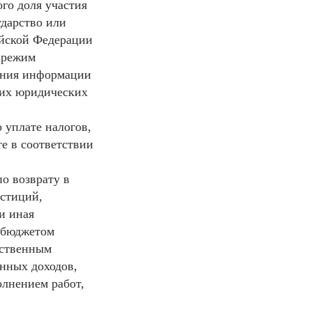
го доля участия
ударство или
йской Федерации
 режим
ения информации
ких юридических
 уплате налогов,
е в соответствии
по возврату в
стиций,
и иная
м бюджетом
рственным
нных доходов,
олнением работ,