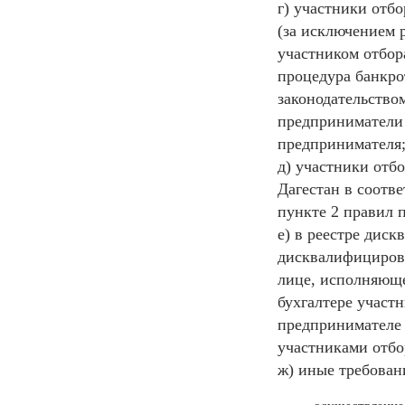
г) участники отб
(за исключением 
участником отбор
процедура банкро
законодательство
предприниматели 
предпринимателя
д) участники отб
Дагестан в соотв
пункте 2 правил 
е) в реестре дис
дисквалифицирова
лице, исполняюще
бухгалтере участ
предпринимателе 
участниками отбо
ж) иные требован