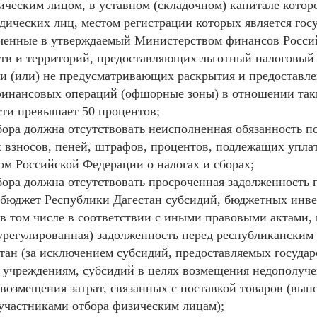
ческим лицом, в уставном (складочном) капитале которо
ических лиц, местом регистрации которых является гос
юченные в утверждаемый Министерством финансов Росси
ств и территорий, предоставляющих льготный налоговый
и (или) не предусматривающих раскрытия и предоставл
финансовых операций (офшорные зоны) в отношении та
сти превышает 50 процентов;
бора должна отсутствовать неисполненная обязанность по
х взносов, пеней, штрафов, процентов, подлежащих уплат
вом Российской Федерации о налогах и сборах;
тбора должна отсутствовать просроченная задолженность 
бюджет Республики Дагестан субсидий, бюджетных инве
в том числе в соответствии с иными правовыми актами, 
урегулированная) задолженность перед республикански
тан (за исключением субсидий, предоставляемых госуда
учреждениям, субсидий в целях возмещения недополуче
 возмещения затрат, связанных с поставкой товаров (вып
 участниками отбора физическим лицам);