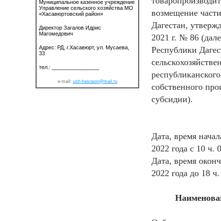
товаропроизводит
Муниципальное казенное учреждение
Управление сельского хозяйства МО
возмещение части
«Хасавюртовский район»
Дагестан, утверж
Директор Загалов Идрис
Магомедович
2021 г. № 86 (дал
Адрес: РД, г.Хасавюрт, ул. Мусаева,
Республики Дагес
33
сельскохозяйстве
тел.: ________________
республиканского
e-mail:
ush
-hasraion@mail.ru
собственного прои
субсидии).
Дата, время нача
2022 года с 10 ч. 
Дата, время окон
2022 года до 18 ч.
Наименован