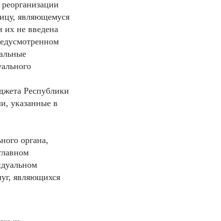
е реорганизации
лицу, являющемуся
и их не введена
предусмотренном
уальные
уального
юджета Республики
и, указанные в
ного органа,
главном
идуальном
луг, являющихся