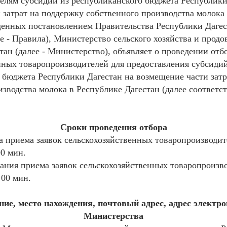
елям субсидий из республиканского бюджета Республики
 затрат на поддержку собственного производства молока
денных постановлением Правительства Республики Дагест
ее - Правила), Министерство сельского хозяйства и продо
тан (далее - Министерство), объявляет о проведении отб
нных товаропроизводителей для предоставления субсидий
 бюджета Республики Дагестан на возмещение части затр
зводства молока в Республике Дагестан (далее соответст
Сроки проведения отбора
ла приема заявок сельскохозяйственных товаропроизводит
00 мин.
чания приема заявок сельскохозяйственных товаропроизво
 00 мин.
ие, место нахождения, почтовый адрес, адрес электр
Министерства