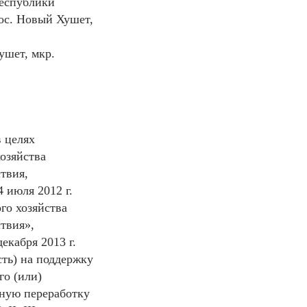
Республики
пос. Новый Хушет,
ушет, мкр.
 целях
озяйства
твия,
 июля 2012 г.
го хозяйства
твия»,
екабря 2013 г.
сть) на поддержку
го (или)
нную переработку