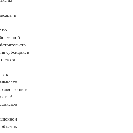
вка на
есяца, в
у по
яйственной
обстоятельств
ия субсидии, и
о скота в
ия к
ельности,
хозяйственного
 от 16
ссийской
ационной
б объемах