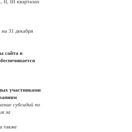
 II, III кварталах
 на 31 декабря
цы сайта в
беспечивается
емых участниками
ованиям
ение субсидий по
ия за
а также