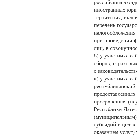
российским юриди
иностранных юрид
территория, вкл
перечень государ
налогообложения 
при проведении 
лиц, в совокупно
б) у участника от
сборов, страховы
с законодательст
в) у участника о
республиканский 
предоставленных 
просроченная (не
Республики Дагес
(муниципальным) 
субсидий в целях
оказанием услуг)