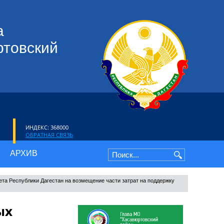
а
ртовский
ИНДЕКС: 368000
ОБРАТНАЯ СВЯЗЬ
АРХИВ
та Республики Дагестан на возмещение части затрат на поддержку
ых