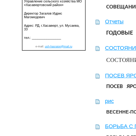
Управление сельского хозяйства МО
«Хасавюртовский район»
СОВЕЩАНИ
Директор Загалов Идрис
Магомедович
Отчеты
Адрес: РД, г.Хасавюрт, ул. Мусаева,
33
ГОДОВЫ
тел.: ________________
e-mail:
ush
-hasraion@mail.ru
СОСТОЯНИ
СОСТОЯН
ПОСЕВ ЯР
ПОСЕВ ЯР
рис
ВЕСЕННЕ-П
БОРЬБА С